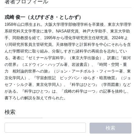
著者プロフィール
戎崎 俊一（えびすざき・としかず）
1958年山口県生まれ。大阪大学理学部物理学科を卒業後、東京大学理学
系研究科天文学専攻に進学。NASA研究員、神戸大学助手、東京大学助
手、同助教授を経て、1995年から理化学研究所主任研究員、2024年よ
り同研究所客員主管研究員。天体物理学と計算科学を中心にそれらを含
んだ学際研究に取り組み、分裂しすぎた諸科学の再統合を志向してい
る。著者に『ゼミナール宇宙科学』（東京大学出版会）、訳書に『銀河
の世界』（エドウィン・ハッブル著、岩波書店）、『時間・空間・重
力 相対論的世界への旅』（ジョン・アーチボルト・フィーラー著、東
京化学同人）、『宇宙創世記 ビッグバン・ゆらぎ・暗黒物質』（ジョ
セフ・シルク著、東京化学同人）、『科学はひとつ』（学而図書）など
がある。『科学はひとつ』は、「戎崎の科学は一つ」の記事を抜粋し、
書下ろしの解説を加えて作られた。
検索