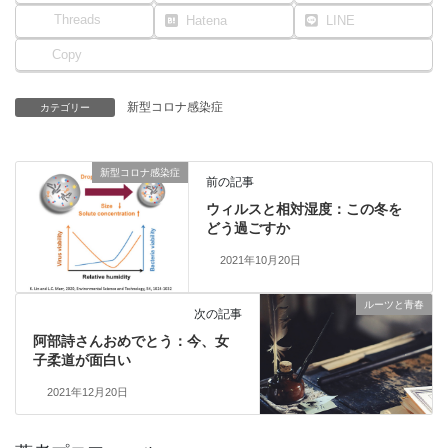
Threads
Hatena
LINE
Copy
新型コロナ感染症
カテゴリー
新型コロナ感染症
前の記事
ウィルスと相対湿度：この冬を
どう過ごすか
2021年10月20日
ルーツと青春
次の記事
阿部詩さんおめでとう：今、女
子柔道が面白い
2021年12月20日