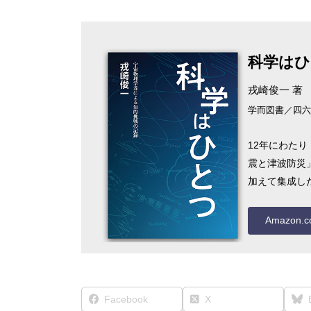
科学はひ
戎崎俊一 著
学而図書／四六判
12年にわた
震と津波防災
加えて集成し
Amazon.co
Facebook
X