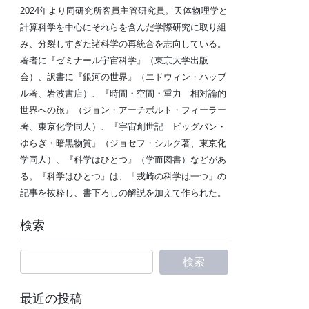
2024年より同研究所客員主管研究員。天体物理学と
計算科学を中心にそれらを含んだ学際研究に取り組
み、分裂しすぎた諸科学の再統合を志向している。
著者に『ゼミナール宇宙科学』（東京大学出版
会）、訳書に『銀河の世界』（エドウィン・ハッブ
ル著、岩波書店）、『時間・空間・重力 相対論的
世界への旅』（ジョン・アーチボルト・フィーラー
著、東京化学同人）、『宇宙創世記 ビッグバン・
ゆらぎ・暗黒物質』（ジョセフ・シルク著、東京化
学同人）、『科学はひとつ』（学而図書）などがあ
る。『科学はひとつ』は、「戎崎の科学は一つ」の
記事を抜粋し、書下ろしの解説を加えて作られた。
検索
最近の投稿