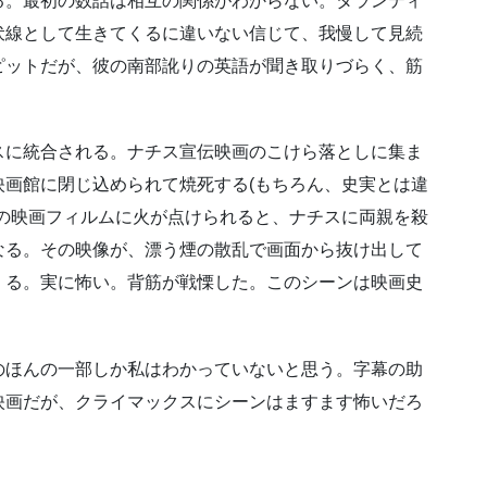
る。最初の数話は相互の関係がわからない。タランティ
伏線として生きてくるに違いない信じて、我慢して見続
ピットだが、彼の南部訛りの英語が聞き取りづらく、筋
スに統合される。ナチス宣伝映画のこけら落としに集ま
画館に閉じ込められて焼死する(もちろん、史実とは違
の映画フィルムに火が点けられると、ナチスに両親を殺
なる。その映像が、漂う煙の散乱で画面から抜け出して
くる。実に怖い。背筋が戦慄した。このシーンは映画史
。
のほんの一部しか私はわかっていないと思う。字幕の助
映画だが、クライマックスにシーンはますます怖いだろ