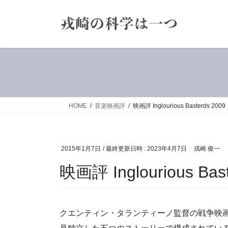
コ
ナ
ン
ビ
テ
ゲ
ン
ー
ツ
シ
へ
ョ
ス
ン
キ
に
ッ
移
HOME
音楽映画評
映画評 Inglourious Basterds 2009
プ
動
2015年1月7日
/ 最終更新日時 :
2023年4月7日
戎崎 俊一
映画評 Inglourious Bas
クエンティン・タランティーノ監督の戦争映