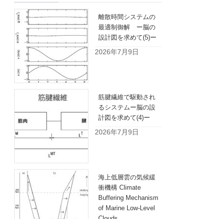
離散時間システムの
最適制御解 ー脳の
設計図を求めて(5)ー
2026年7月9日
筋腱繊維で駆動され
るシステムー脳の設
計図を求めて(4)ー
2026年7月9日
海上低層雲の気候緩
衝機構 Climate
Buffering Mechanism
of Marine Low-Level
Clouds