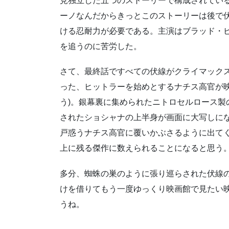
見独立した五つのストーリーで構成されてい
ーノなんだからきっとこのストーリーは後で
ける忍耐力が必要である。主演はブラッド・
を追うのに苦労した。
さて、最終話ですべての伏線がクライマック
った、ヒットラーを始めとするナチス高官が映
う)。銀幕裏に集められたニトロセルロース製
されたショシャナの上半身が画面に大写しに
戸惑うナチス高官に覆いかぶさるように出て
上に残る傑作に数えられることになると思う
多分、蜘蛛の巣のように張り巡らされた伏線
けを借りてもう一度ゆっくり映画館で見たい
うね。