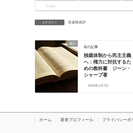
Copy
音楽映画評
カテゴリー
書評
前の記事
独裁体制から民主主義
へ：権力に対抗するた
めの教科書 ジーン・
シャープ著
2015年1月7日
ホーム
著者プロフィール
プライバシーポ