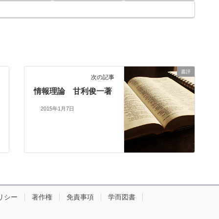
書評
次の記事
情報理論 甘利俊一著
2015年1月7日
リシー
著作権
免責事項
学而図書