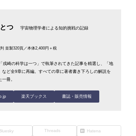
とつ
宇宙物理学者による知的挑戦の記録
 並製320頁／本体2,400円＋税
り「戎崎の科学は一つ」で執筆されてきた記事を精選し、「地
」など全9章に再編。すべての章に著者書き下ろしの解説を
た一冊。
.jp
楽天ブックス
書誌・販売情報
Threads
Bluesky
Hatena