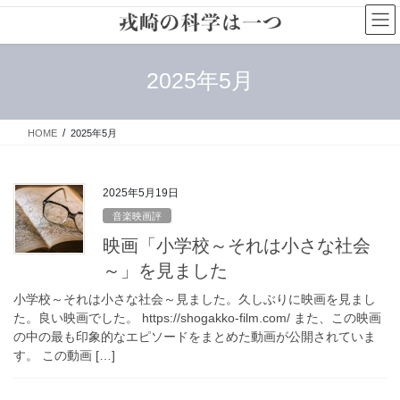
コ
ナ
ン
ビ
テ
ゲ
ン
ー
2025年5月
ツ
シ
へ
ョ
ス
ン
HOME
2025年5月
キ
に
ッ
移
プ
動
2025年5月19日
音楽映画評
映画「小学校～それは小さな社会
～」を見ました
小学校～それは小さな社会～見ました。久しぶりに映画を見まし
た。良い映画でした。 https://shogakko-film.com/ また、この映画
の中の最も印象的なエピソードをまとめた動画が公開されていま
す。 この動画 […]