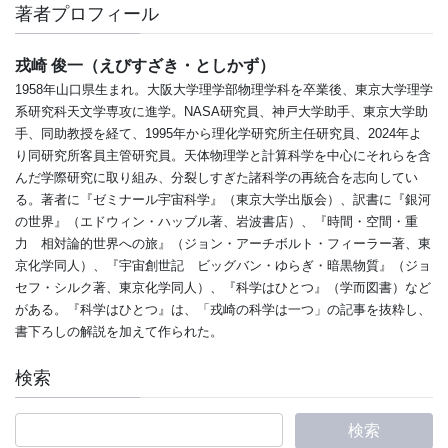
著者プロフィール
戎崎 俊一（えびすざき・としかず）
1958年山口県生まれ。大阪大学理学部物理学科を卒業後、東京大学理学
系研究科天文学専攻に進学。NASA研究員、神戸大学助手、東京大学助
手、同助教授を経て、1995年から理化学研究所主任研究員、2024年よ
り同研究所客員主管研究員。天体物理学と計算科学を中心にそれらを含
んだ学際研究に取り組み、分裂しすぎた諸科学の再統合を志向してい
る。著者に『ゼミナール宇宙科学』（東京大学出版会）、訳書に『銀河
の世界』（エドウィン・ハッブル著、岩波書店）、『時間・空間・重
力 相対論的世界への旅』（ジョン・アーチボルト・フィーラー著、東
京化学同人）、『宇宙創世記 ビッグバン・ゆらぎ・暗黒物質』（ジョ
セフ・シルク著、東京化学同人）、『科学はひとつ』（学而図書）など
がある。『科学はひとつ』は、「戎崎の科学は一つ」の記事を抜粋し、
書下ろしの解説を加えて作られた。
検索