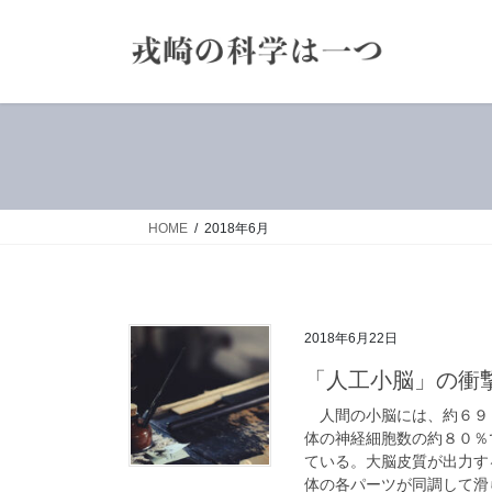
コ
ナ
ン
ビ
テ
ゲ
ン
ー
ツ
シ
へ
ョ
ス
ン
キ
に
ッ
移
HOME
2018年6月
プ
動
2018年6月22日
「人工小脳」の衝
人間の小脳には、約６９
体の神経細胞数の約８０％
ている。大脳皮質が出力す
体の各パーツが同調して滑