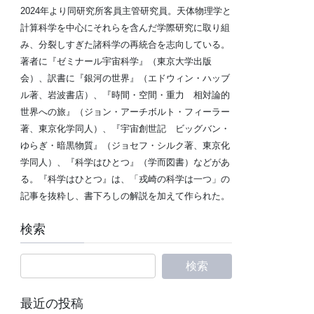
2024年より同研究所客員主管研究員。天体物理学と
計算科学を中心にそれらを含んだ学際研究に取り組
み、分裂しすぎた諸科学の再統合を志向している。
著者に『ゼミナール宇宙科学』（東京大学出版
会）、訳書に『銀河の世界』（エドウィン・ハッブ
ル著、岩波書店）、『時間・空間・重力 相対論的
世界への旅』（ジョン・アーチボルト・フィーラー
著、東京化学同人）、『宇宙創世記 ビッグバン・
ゆらぎ・暗黒物質』（ジョセフ・シルク著、東京化
学同人）、『科学はひとつ』（学而図書）などがあ
る。『科学はひとつ』は、「戎崎の科学は一つ」の
記事を抜粋し、書下ろしの解説を加えて作られた。
検索
最近の投稿