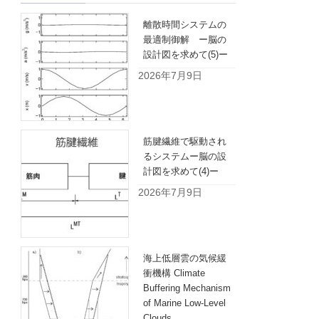
離散時間システムの
最適制御解 ー脳の
設計図を求めて(5)ー
2026年7月9日
筋腱繊維で駆動され
るシステムー脳の設
計図を求めて(4)ー
2026年7月9日
海上低層雲の気候緩
衝機構 Climate
Buffering Mechanism
of Marine Low-Level
Clouds