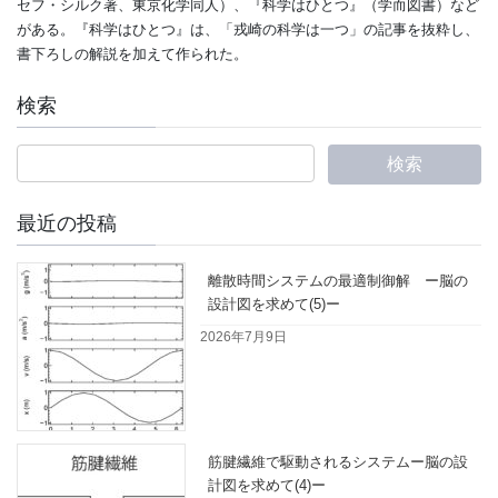
セフ・シルク著、東京化学同人）、『科学はひとつ』（学而図書）など
がある。『科学はひとつ』は、「戎崎の科学は一つ」の記事を抜粋し、
書下ろしの解説を加えて作られた。
検索
最近の投稿
離散時間システムの最適制御解 ー脳の
設計図を求めて(5)ー
2026年7月9日
筋腱繊維で駆動されるシステムー脳の設
計図を求めて(4)ー