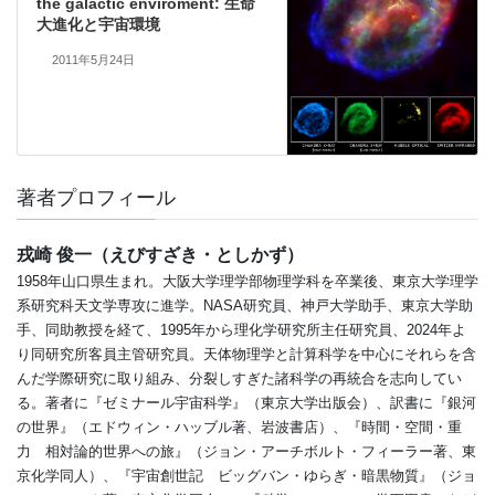
the galactic enviroment: 生命
大進化と宇宙環境
2011年5月24日
著者プロフィール
戎崎 俊一（えびすざき・としかず）
1958年山口県生まれ。大阪大学理学部物理学科を卒業後、東京大学理学
系研究科天文学専攻に進学。NASA研究員、神戸大学助手、東京大学助
手、同助教授を経て、1995年から理化学研究所主任研究員、2024年よ
り同研究所客員主管研究員。天体物理学と計算科学を中心にそれらを含
んだ学際研究に取り組み、分裂しすぎた諸科学の再統合を志向してい
る。著者に『ゼミナール宇宙科学』（東京大学出版会）、訳書に『銀河
の世界』（エドウィン・ハッブル著、岩波書店）、『時間・空間・重
力 相対論的世界への旅』（ジョン・アーチボルト・フィーラー著、東
京化学同人）、『宇宙創世記 ビッグバン・ゆらぎ・暗黒物質』（ジョ