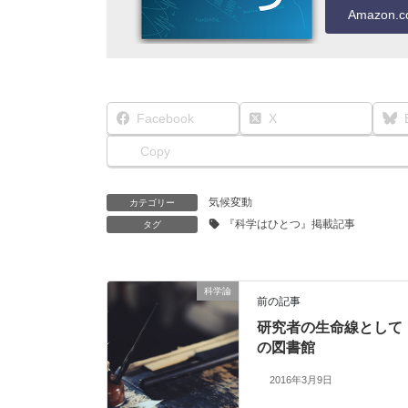
Amazon.co
Facebook
X
Copy
気候変動
カテゴリー
『科学はひとつ』掲載記事
タグ
科学論
前の記事
研究者の生命線として
の図書館
2016年3月9日