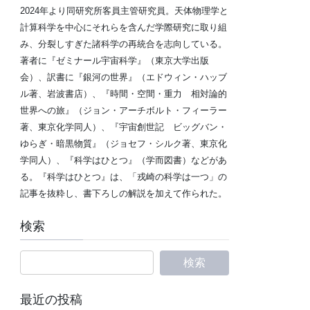
2024年より同研究所客員主管研究員。天体物理学と
計算科学を中心にそれらを含んだ学際研究に取り組
み、分裂しすぎた諸科学の再統合を志向している。
著者に『ゼミナール宇宙科学』（東京大学出版
会）、訳書に『銀河の世界』（エドウィン・ハッブ
ル著、岩波書店）、『時間・空間・重力 相対論的
世界への旅』（ジョン・アーチボルト・フィーラー
著、東京化学同人）、『宇宙創世記 ビッグバン・
ゆらぎ・暗黒物質』（ジョセフ・シルク著、東京化
学同人）、『科学はひとつ』（学而図書）などがあ
る。『科学はひとつ』は、「戎崎の科学は一つ」の
記事を抜粋し、書下ろしの解説を加えて作られた。
検索
最近の投稿