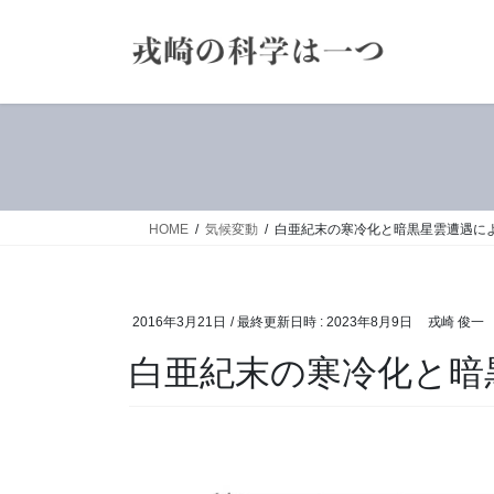
コ
ナ
ン
ビ
テ
ゲ
ン
ー
ツ
シ
へ
ョ
ス
ン
キ
に
ッ
移
HOME
気候変動
白亜紀末の寒冷化と暗黒星雲遭遇に
プ
動
2016年3月21日
/ 最終更新日時 :
2023年8月9日
戎崎 俊一
白亜紀末の寒冷化と暗