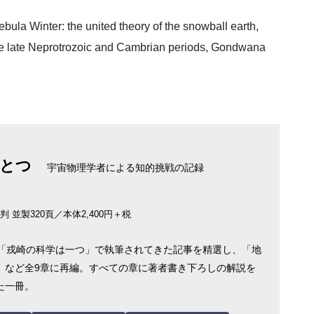
ebula Winter: the united theory of the snowball earth,
the late Neprotrozoic and Cambrian periods, Gondwana
とつ
宇宙物理学者による知的挑戦の記録
 並製320頁／本体2,400円＋税
り「戎崎の科学は一つ」で執筆されてきた記事を精選し、「地
」など全9章に再編。すべての章に著者書き下ろしの解説を
た一冊。