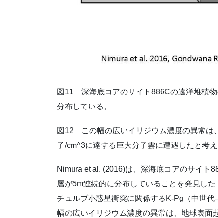
図11 深海底コアのサイト886Cの遠洋堆積
分布している。
図12 この幅の広いイリジウム濃度の異常は、太
子/cm^3に達する巨大分子雲に遭遇したと考
Nimura et al. (2016)は、深海底コ
層が5m連続的に分布していることを発見した
チュルブ小惑星衝突に関係するK-Pg（中世
幅の広いイリジウム濃度の異常は、地球表面