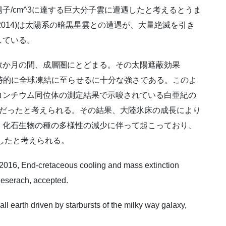
個陽子/cm^3に達する巨大分子雲に遭遇したと考えるとうま
(2013;2014)は太陽系の暗黒星雲との遭遇が、大量絶滅を引き
している。
数か月の間、成層圏にとどまる。その太陽遮蔽効果
球を一時的に全球凍結に至らせるに十分な強さである。このよ
ロンチウム同位体の測定結果で示唆されている白亜紀の
因だったと考えられる。その結果、大陸氷床の成長により
、化石生物の種の多様性の減少に伴って起こっており、
こしたと考えられる。
, 2016, End-cretaceous cooling and mass extinction
eserach, accepted.
ll earth driven by starbursts of the milky way galaxy,