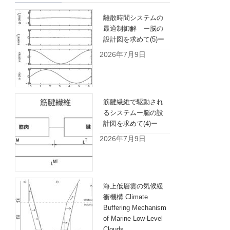
離散時間システムの
最適制御解 ー脳の
設計図を求めて(5)ー
2026年7月9日
筋腱繊維で駆動され
るシステムー脳の設
計図を求めて(4)ー
2026年7月9日
海上低層雲の気候緩
衝機構 Climate
Buffering Mechanism
of Marine Low-Level
Clouds