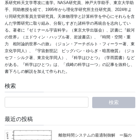
系研究科天文学専攻に進学。NASA研究員、神戸大学助手、東京大学助
手、同助教授を経て、1995年から理化学研究所主任研究員、2024年よ
り同研究所客員主管研究員。天体物理学と計算科学を中心にそれらを含
んだ学際研究に取り組み、分裂しすぎた諸科学の再統合を志向してい
る。著者に『ゼミナール宇宙科学』（東京大学出版会）、訳書に『銀河
の世界』（エドウィン・ハッブル著、岩波書店）、『時間・空間・重
力 相対論的世界への旅』（ジョン・アーチボルト・フィーラー著、東
京化学同人）、『宇宙創世記 ビッグバン・ゆらぎ・暗黒物質』（ジョ
セフ・シルク著、東京化学同人）、『科学はひとつ』（学而図書）など
がある。『科学はひとつ』は、「戎崎の科学は一つ」の記事を抜粋し、
書下ろしの解説を加えて作られた。
検索
最近の投稿
離散時間システムの最適制御解 ー脳の