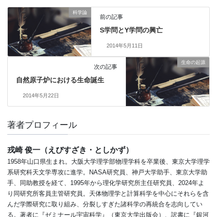
科学論
前の記事
S学問とY学問の興亡
2014年5月11日
生命の起源
次の記事
自然原子炉における生命誕生
2014年5月22日
著者プロフィール
戎崎 俊一（えびすざき・としかず）
1958年山口県生まれ。大阪大学理学部物理学科を卒業後、東京大学理学
系研究科天文学専攻に進学。NASA研究員、神戸大学助手、東京大学助
手、同助教授を経て、1995年から理化学研究所主任研究員、2024年よ
り同研究所客員主管研究員。天体物理学と計算科学を中心にそれらを含
んだ学際研究に取り組み、分裂しすぎた諸科学の再統合を志向してい
る。著者に『ゼミナール宇宙科学』（東京大学出版会）、訳書に『銀河