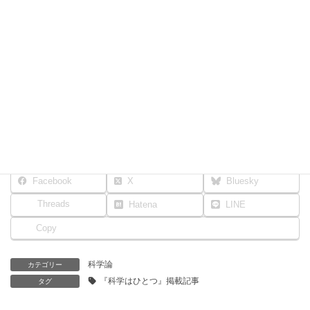
学而図書／四六判 並製320頁／本体2,400円＋税
12年にわたり「戎崎の科学は一つ」で執筆されてきた記事
を精選し、「地震と津波防災」など全9章に再編。すべての
章に著者書き下ろしの解説を加えて集成した一冊。
Amazon.co.jp
楽天ブックス
書誌・販売情報
Facebook
X
Bluesky
Threads
Hatena
LINE
Copy
科学論
カテゴリー
『科学はひとつ』掲載記事
タグ