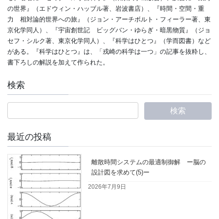
の世界』（エドウィン・ハッブル著、岩波書店）、『時間・空間・重
力 相対論的世界への旅』（ジョン・アーチボルト・フィーラー著、東
京化学同人）、『宇宙創世記 ビッグバン・ゆらぎ・暗黒物質』（ジョ
セフ・シルク著、東京化学同人）、『科学はひとつ』（学而図書）など
がある。『科学はひとつ』は、「戎崎の科学は一つ」の記事を抜粋し、
書下ろしの解説を加えて作られた。
検索
最近の投稿
離散時間システムの最適制御解 ー脳の
設計図を求めて(5)ー
2026年7月9日